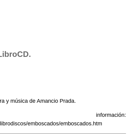
ibroCD.
 GALICIA (2014). LibroCD.
tra y música de Amancio Prada.
nformación:
m/librodiscos/emboscados/emboscados.htm