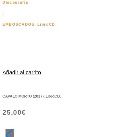
Discografía
|
EMBOSCADOS. LibroCD.
Añadir al carrito
CAVALO MORTO (2017). LibroCD.
25,00
€