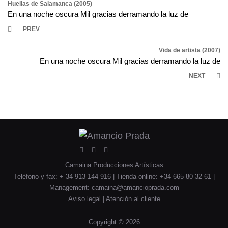
Navegación
Huellas de Salamanca (2005)
En una noche oscura Mil gracias derramando la luz de
de
PREV
entradas
Vida de artista (2007)
En una noche oscura Mil gracias derramando la luz de
NEXT
Situs
Togel
Toto
Toto
Bandar
Facebook
YouTube
Twitter
Camaina Producciones Artísticas
Toto
Online
Slot
Togel
Togel
Teléfono y fax: + 34 913 144 916 | Tienda online: +34 665 80 32 61 |
Management:
camaina@amancioprada.com
Aviso legal
|
Atención al cliente
Copyright © 2026