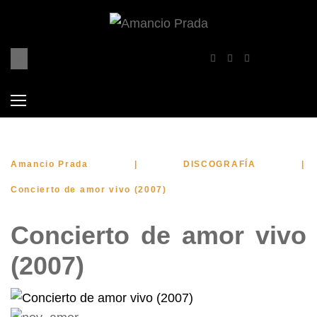
Skip
to
content
Situs
Togel
Toto
Tot
B
Facebook
YouTube
Twitter
Toto
Online
Slot
Tog
T
Amancio Prada
|
DISCOGRAFÍA
|
Concierto de amor vivo (2007)
Concierto de amor vivo
(2007)